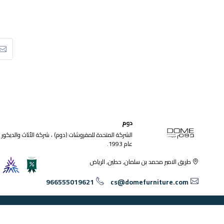
دوم
الشركة المتحدة للمفروشات (دوم) ، شركة الأثاث والديكور ا
عام 1993.
طريق الامير محمد بن سلمان, حطين, الرياض
966555019621
cs@domefurniture.com
© 2026 جميع الحقوق محفوظة