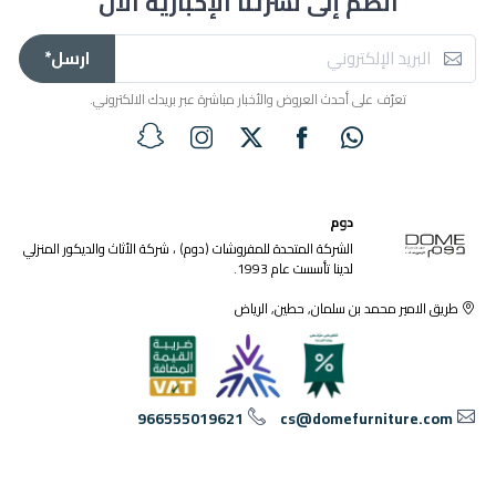
انضم إلى نشرتنا الإخبارية الآن
ارسل*
تعرّف على أحدث العروض والأخبار مباشرة عبر بريدك الالكتروني.
دوم
الشركة المتحدة للمفروشات (دوم) ، شركة الأثاث والديكور المنزلي
لدينا تأسست عام 1993.
طريق الامير محمد بن سلمان, حطين, الرياض
966555019621
cs@domefurniture.com