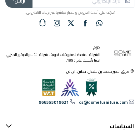
ارسل*
تعرّف على أحدث العروض والأخبار مباشرة عبر بريدك الالكتروني.
دوم
الشركة المتحدة للمفروشات (دوم) ، شركة الأثاث والديكور المنزلي
لدينا تأسست عام 1993.
طريق الامير محمد بن سلمان, حطين, الرياض
966555019621
cs@domefurniture.com
السياسات