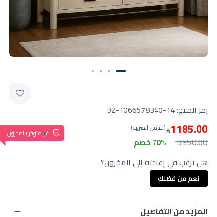
رمز المنتج:
02-1066578340-14
1185.00
(شامل الضريبة)
غير متوفر بالمخزون
3950.00
70% خصم
هل ترغب في إعادته إلى المخزون؟
نعم من فضلك
المزيد من التفاصيل