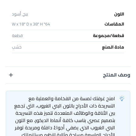
اللون
بيج, أسود
المقاسات
64" W x 18" D x 38" H
قطعة/مجموعة
قطعة
مادة الصنع
خشب
وصف المنتج
امنح غرفتك لمسة من الفخامة والعملية مع
التسريحة ذات الأدراج باللون البني الغروب، التي تجمع
بين الأناقة والوظائف المتعددة تتميز هذه التسريحة
بتصميم عصري يناسب كافة أنماط الديكور، مع اللون
البني الغروب الذي يضفي أجواءً دافئة ومريحة توفر
الأدراج الواسعة مساحة مثالية لتنظيم مستلزماتك