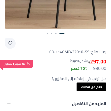
Slide 1 of 4
رمز المنتج:
03-1140MC432910-SS
297.00
(شامل الضريبة)
غير متوفر بالمخزون
990.00
70% خصم
هل ترغب في إعادته إلى المخزون؟
نعم من فضلك
المزيد من التفاصيل