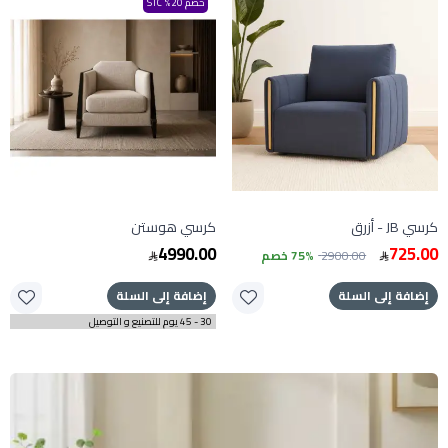
خصم 20% STC
كرسي JB - أزرق
كرسي هوستن
4990.00
725.00
2900.00
75% خصم
إضافة إلى السلة
إضافة إلى السلة
30 - 45 يوم للتصنيع و التوصيل