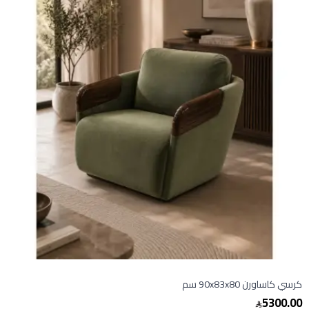
كرسي كاساورن 90x83x80 سم
5300.00