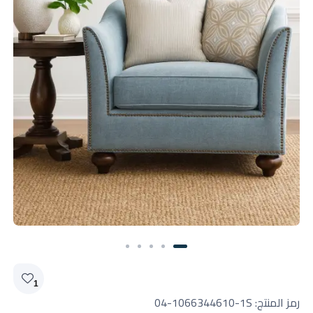
1
رمز المنتج:
04-1066344610-1S