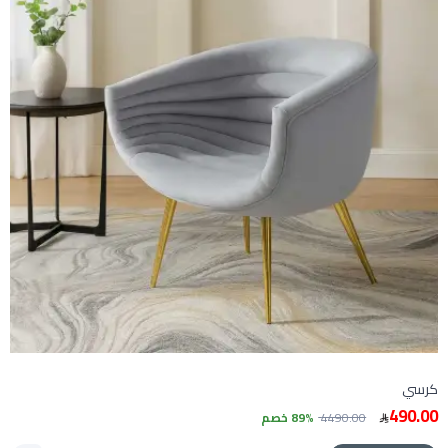
كرسي
490.00
4490.00
89% خصم