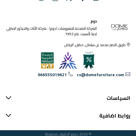
دوم
الشركة المتحدة للمفروشات (دوم) ، شركة الأثاث والديكور المنزلي
لدينا تأسست عام 1993.
طريق الامير محمد بن سلمان, حطين, الرياض
966555019621
cs@domefurniture.com
السياسات
روابط اضافية
© 2026 جميع الحقوق محفوظة