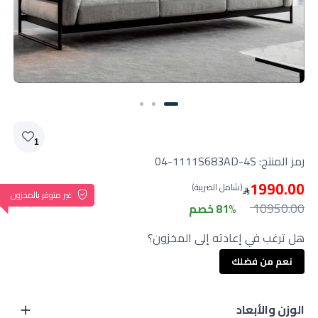
1
رمز المنتج:
04-1111S683AD-4S
1990.00
(شامل الضريبة)
غير متوفر بالمخزون
10950.00
81% خصم
هل ترغب في إعادته إلى المخزون؟
نعم من فضلك
الوزن والأبعاد