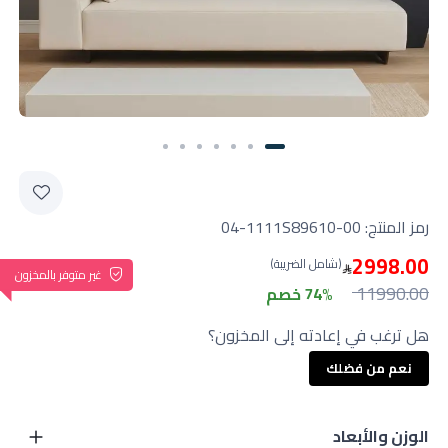
رمز المنتج:
04-1111S89610-00
2998.00
(شامل الضريبة)
غير متوفر بالمخزون
11990.00
74% خصم
هل ترغب في إعادته إلى المخزون؟
نعم من فضلك
الوزن والأبعاد