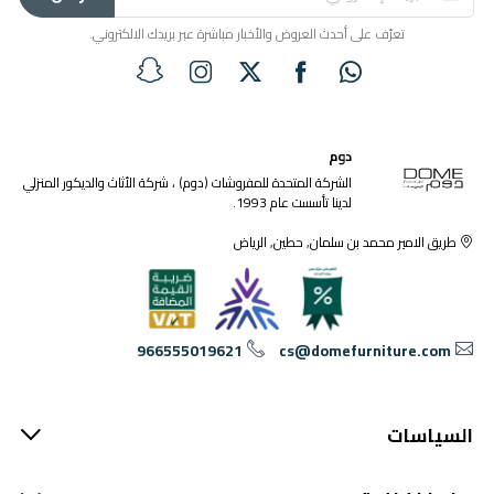
تعرّف على أحدث العروض والأخبار مباشرة عبر بريدك الالكتروني.
دوم
الشركة المتحدة للمفروشات (دوم) ، شركة الأثاث والديكور المنزلي
لدينا تأسست عام 1993.
طريق الامير محمد بن سلمان, حطين, الرياض
966555019621
cs@domefurniture.com
السياسات