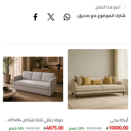
تتبع هذا المنتج
شارك الموضوع مع صديق:
أريكة بيكي
صوفا دينالي ثلاثة اشخاص 250x95x84 سم
4675.00
10000.00
12500.00
20% خصم
9350.00
50% خصم