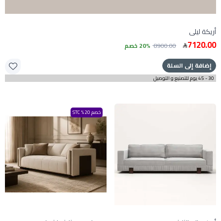
أريكة ليلى
7120.00
8900.00
20% خصم
إضافة إلى السلة
30 - 45 يوم للتصنيع و التوصيل
خصم 20% STC