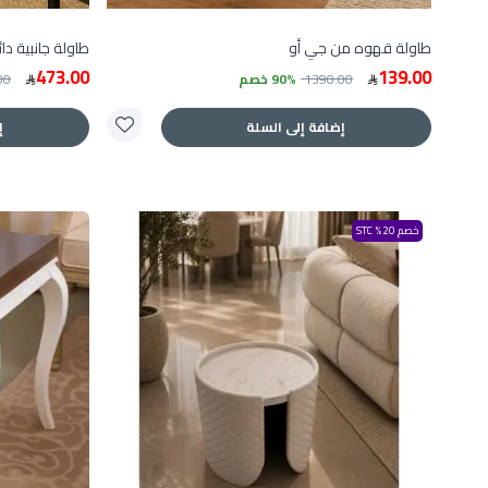
طاولة قهوه من جي أو
طاولة جانبية دا
473.00
139.00
1390.00
90% خصم
00
إضافة إلى السلة
إ
خصم 20% STC