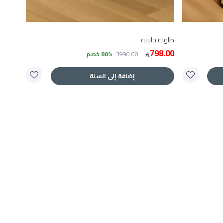
طاولة جانبية
798.00
3990.00
80% خصم
إضافة إلى السلة