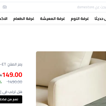
حديثا
غرفة النوم
غرفة المعيشة
غرفة الطعام
الاك
رمز المنتج:
0-ET
149.00
1490.00
0%
هل ترغب في إع
نعم من فضل