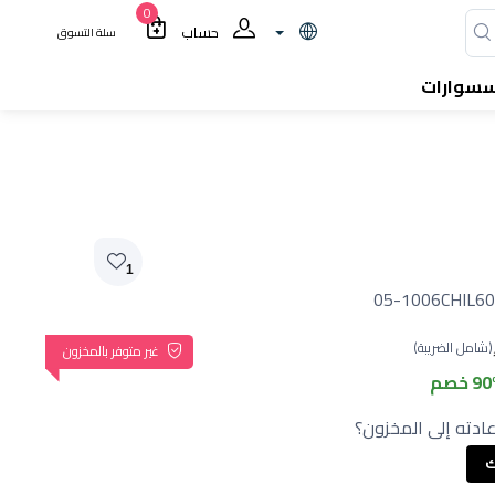
0
حساب
سلة التسوق
سسوارات
1
05-1006CHIL6
(شامل الضريبة)
غير متوفر بالمخزون
9 خصم
ادته إلى المخزون؟
ك