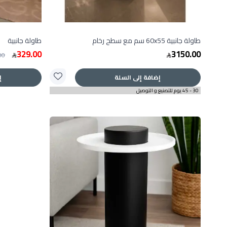
طاولة جانبية 60x55 سم مع سطح رخام
طاولة جانبية
329.00
3150.00
00
إضافة إلى السلة
إ
30 - 45 يوم للتصنيع و التوصيل