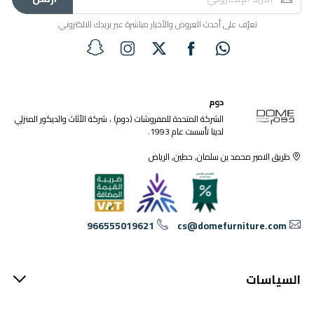
تعرّف على أحدث العروض والأخبار مباشرة عبر بريدك الالكتروني.
دوم
الشركة المتحدة للمفروشات (دوم) ، شركة الأثاث والديكور المنزلي
لدينا تأسست عام 1993.
طريق الامير محمد بن سلمان, حطين, الرياض
966555019621
cs@domefurniture.com
السياسات