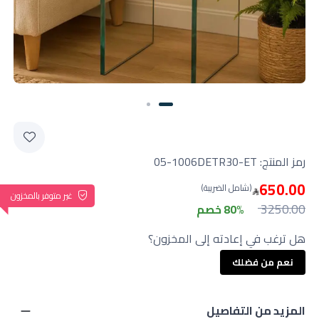
رمز المنتج:
05-1006DETR30-ET
650.00
(شامل الضريبة)
غير متوفر بالمخزون
3250.00
80% خصم
هل ترغب في إعادته إلى المخزون؟
نعم من فضلك
المزيد من التفاصيل