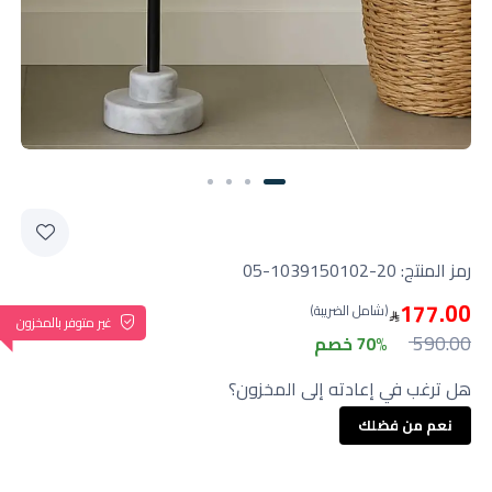
رمز المنتج:
05-1039150102-20
177.00
(شامل الضريبة)
غير متوفر بالمخزون
590.00
70% خصم
هل ترغب في إعادته إلى المخزون؟
نعم من فضلك