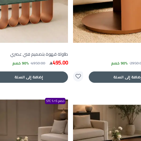
طاولة قهوة بتصميم فني عصري
495.00
2950.
90% خصم
4950.00
90% خصم
ضافة إلى السلة
إضافة إلى السلة
خصم 15% STC