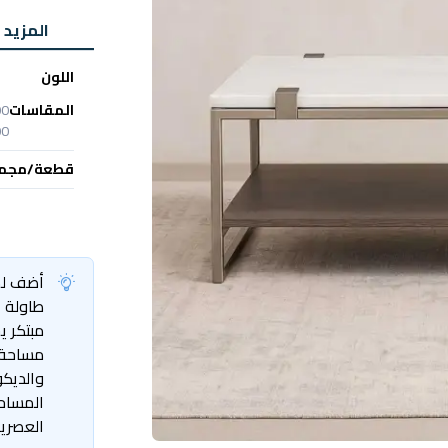
المزيد 
اللون
المقاسات
00
00
قطعة/مجم
أضف لم
طاولة ا
مبتكر ي
مساحة 
والديكو
المساحة
العصرية