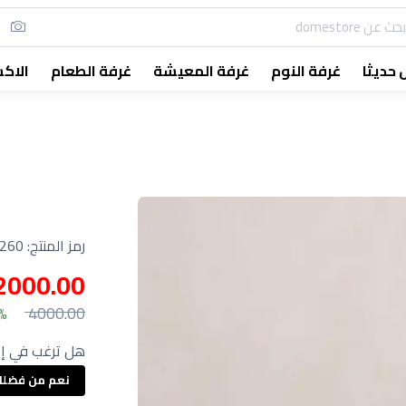
حديثا
غرفة النوم
غرفة المعيشة
غرفة الطعام
الاك
رمز المنتج:
0-CT
2000.00
4000.00
0%
هل ترغب في إع
نعم من فضل