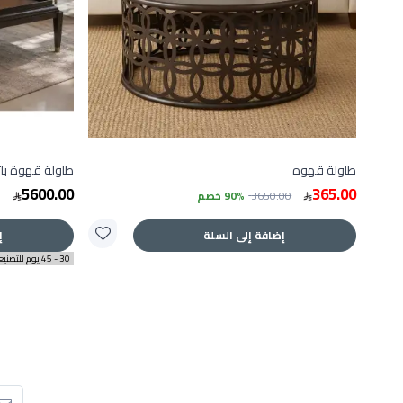
طاولة قهوه
طاولة قهوة باتاو مست
5600.00
365.00
3650.00
90% خصم
إضافة إلى السلة
إ
30 - 45 يوم للتصنيع و التوصيل