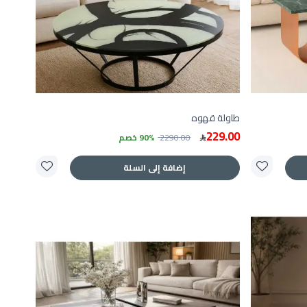
طاولة قهوه
229.00
2290.00
90% خصم
إضافة إلى السلة