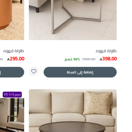
طاولة قهوه
طاولة قهوه
295.00
398.00
1990.00
80% خصم
00
إضافة إلى السلة
إ
خصم 15% STC