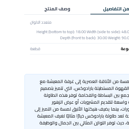
من التفاصيل
وصف المنتج
متعدد الالوان
Height (bottom to top): 18.00 Width (side to side): 48.
Depth (front to back): 30.00 Weight: 90.
وعة
قطعة
سة من الأناقة العصرية إلى غرفة المعيشة مع
لقهوة المستطيلة بارادوكس، التي تتميز بتصميم
جمع بين البساطة والفخامة توفر هذه الطاولة
واسعة لتقديم المشروبات أو عرض الزهور
رات، بينما يضيف هيكلها الأنيق لمسة من التميز إلى
 تعد طاولة بارادوكس خيارًا مثاليًا لغرف المعيشة
، حيث توفر التوازن المثالي بين الجمال والوظيفة