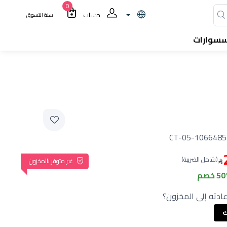
0
حساب
سلة التسوق
سسوارات
05-106648526
(شامل الضريبة)
غير متوفر بالمخزون
5 خصم
ادته إلى المخزون؟
ك