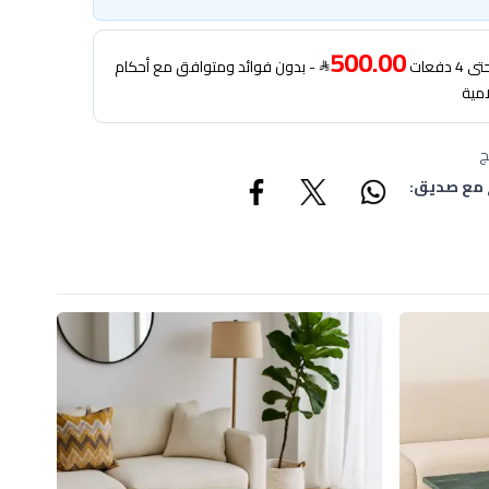
500.00
دفعات
- بدون فوائد ومتوافق مع أحكام
امية
ج
 مع صديق: