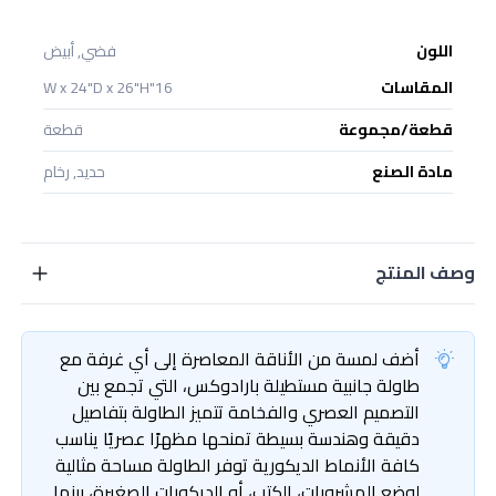
اللون
فضي, أبيض
المقاسات
16"W x 24"D x 26"H
قطعة/مجموعة
قطعة
مادة الصنع
حديد, رخام
وصف المنتج
أضف لمسة من الأناقة المعاصرة إلى أي غرفة مع
طاولة جانبية مستطيلة بارادوكس، التي تجمع بين
التصميم العصري والفخامة تتميز الطاولة بتفاصيل
دقيقة وهندسة بسيطة تمنحها مظهرًا عصريًا يناسب
كافة الأنماط الديكورية توفر الطاولة مساحة مثالية
لوضع المشروبات، الكتب، أو الديكورات الصغيرة، بينما