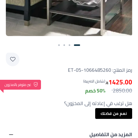
رمز المنتج:
05-1066485260-ET
1425.00
(شامل الضريبة)
غير متوفر بالمخزون
2850.00
50% خصم
هل ترغب في إعادته إلى المخزون؟
نعم من فضلك
المزيد من التفاصيل