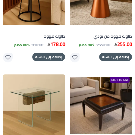
طاولة قهوه من نودي
طاولة قهوه
178.00
255.00
2550.00
90% خصم
890.00
80% خصم
إضافة إلى السلة
إضافة إلى السلة
خصم 15% STC