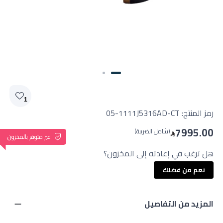
1
رمز المنتج:
05-1111J5316AD-CT
7995.00
(شامل الضريبة)
غير متوفر بالمخزون
هل ترغب في إعادته إلى المخزون؟
نعم من فضلك
المزيد من التفاصيل