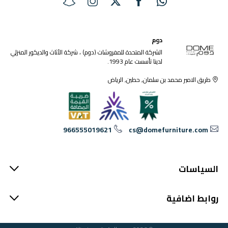
دوم
الشركة المتحدة للمفروشات (دوم) ، شركة الأثاث والديكور المنزلي
لدينا تأسست عام 1993.
طريق الامير محمد بن سلمان, حطين, الرياض
966555019621
cs@domefurniture.com
السياسات
روابط اضافية