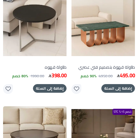
طاولة قهوة بتصميم فني عصري
طاولة قهوه
398.00
495.00
4950.00
90% خصم
1990.00
80% خصم
إضافة إلى السلة
إضافة إلى السلة
خصم 15% STC