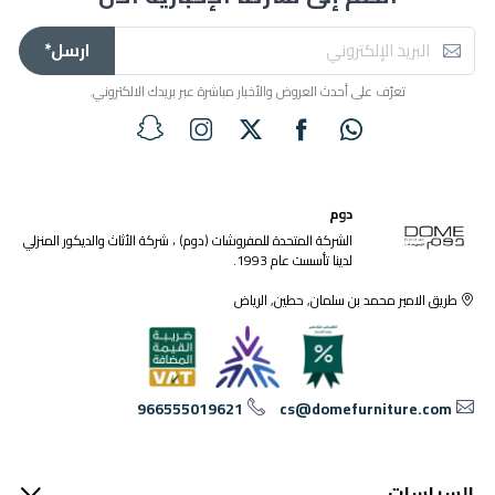
ارسل*
تعرّف على أحدث العروض والأخبار مباشرة عبر بريدك الالكتروني.
دوم
الشركة المتحدة للمفروشات (دوم) ، شركة الأثاث والديكور المنزلي
لدينا تأسست عام 1993.
طريق الامير محمد بن سلمان, حطين, الرياض
966555019621
cs@domefurniture.com
السياسات