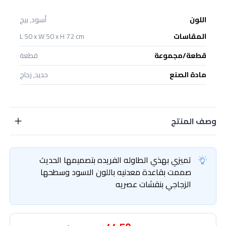
اللون
أسود, بيج
المقاسات
L 50 x W 50 x H 72 cm
قطعة/مجموعة
قطعة
مادة الصنع
حديد, زجاج
وصف المنتج
تميزي بهذي الطاوله الفريده بتصميمها الحديث
صممت بقاعدة معدنيه باللون الاسود وسطحها
الزجاجي بنقشات عصريه