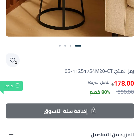
1
رمز المنتج:
05-11251754M20-CT
178.00
(شامل الضريبة)
متوفر
890.00
80% خصم
إضافة سلة التسوق
المزيد من التفاصيل