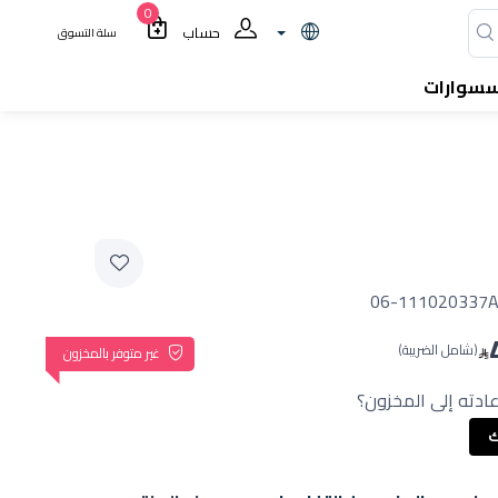
0
حساب
سلة التسوق
سسوارات
06-111020337A
(شامل الضريبة)
غير متوفر بالمخزون
ادته إلى المخزون؟
ك