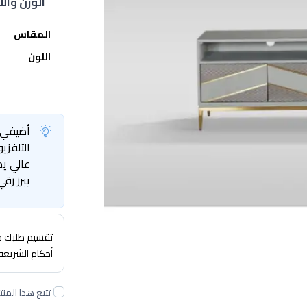
الوزن والأ
المقاس
اللون
أضيفي ل
التلفزي
عالي يم
يبرز رقي
تقسيم طلبك حتى 4 
أحكام الشريعة
تتبع هذا المنت