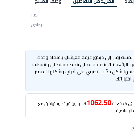
بعاد
المزيد من التفاصيل
وصف المنتج
كبير
رمادي
مسة رقي إلى ديكور غرفة معيشتكِ باعتماد وحدة
ون الرائعة تلك بتصميم عملي بنمط مستطيلي وتشطيب
نحها شكل جذّاب، تحتوي على أدراج، وشكلها المميز
 اختياراتكِ
1062.50
دفعات
- بدون فوائد ومتوافق مع
 الإسلامية
ج