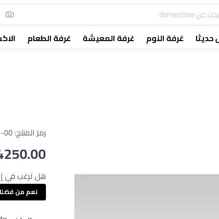
حديثا
غرفة النوم
غرفة المعيشة
غرفة الطعام
الاك
رمز المنتج:
-00
4250.00
هل ترغب في إع
نعم من فضل