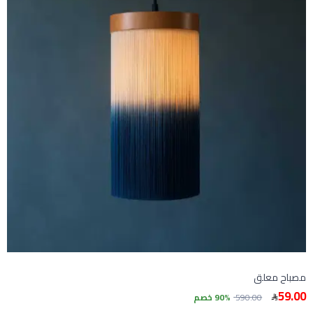
مصباح معلق
59.00
590.00
90% خصم