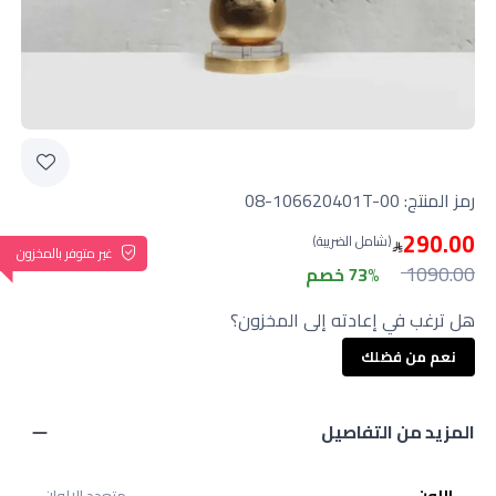
رمز المنتج:
08-106620401T-00
290.00
(شامل الضريبة)
غير متوفر بالمخزون
1090.00
73% خصم
هل ترغب في إعادته إلى المخزون؟
نعم من فضلك
المزيد من التفاصيل
اللون
متعدد الالوان