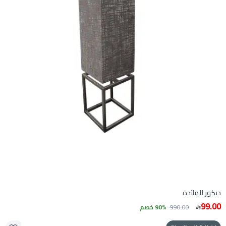
ديكور للمائدة
99.00
990.00
90% خصم