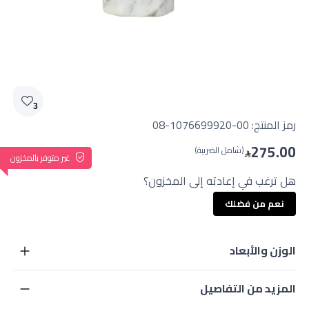
3
رمز المنتج:
08-1076699920-00
275.00
(شامل الضريبة)
غير متوفر بالمخزون
هل ترغب في إعادته إلى المخزون؟
نعم من فضلك
الوزن والأبعاد
المزيد من التفاصيل