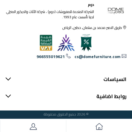
دوم
الشركة المتحدة للمفروشات (دوم) ، شركة الأثاث والديكور المنزلي
لدينا تأسست عام 1993.
طريق الامير محمد بن سلمان, حطين, الرياض
966555019621
cs@domefurniture.com
السياسات
روابط اضافية
© 2026 جميع الحقوق محفوظة