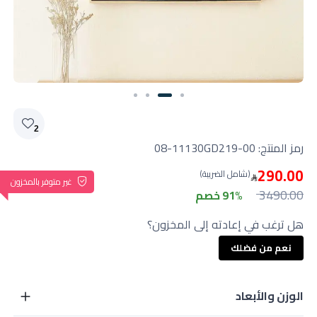
Slide 2 of 4
2
رمز المنتج:
08-11130GD219-00
290.00
(شامل الضريبة)
غير متوفر بالمخزون
3490.00
91% خصم
هل ترغب في إعادته إلى المخزون؟
نعم من فضلك
الوزن والأبعاد