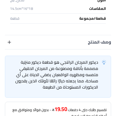
المقاسات
18*16*14.5cm
قطعة/مجموعة
قطعة
وصف المنتج
ديكور المرجان الراتنجي هو قطعة ديكور منزلية
مصممة بأناقة ومصنوعة من المرجان الحقيقي
ملمسه ومظهره الواقعيان يضفي الحياة على أي
مساحة، مما يجعله خيارًا رائعًا لأولئك الذين يقدرون
الديكورات المستوحاة من الطبيعة
19.50
تقسيم طلبك حتى 4 دفعات
- بدون فوائد ومتوافق مع
أحكام الشريعة الإسلامية