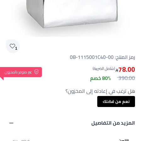
1
رمز المنتج:
08-1115001C40-00
78.00
(شامل الضريبة)
غير متوفر بالمخزون
390.00
80% خصم
هل ترغب في إعادته إلى المخزون؟
نعم من فضلك
المزيد من التفاصيل
اللون
فضي, بيج