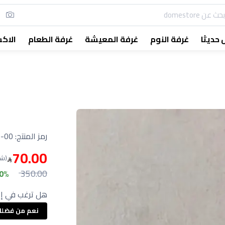
حديثا
غرفة النوم
غرفة المعيشة
غرفة الطعام
الاك
رمز المنتج:
-00
70.00
(شا
350.00
80% خ
هل ترغب في إع
نعم من فضل