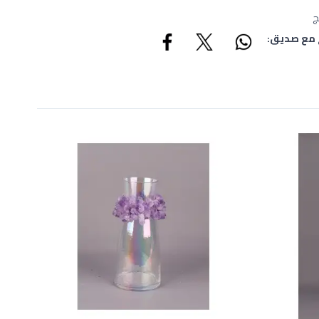
ج
 مع صديق: