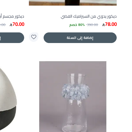
ديكور يدوي من السيراميك الفضي
ديكور مجسم أ
70.00
78.00
390.00
80% خصم
0.00
إضافة إلى السلة
إ