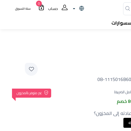
0
حساب
سلة التسوق
سسوارات
08-1115016B60
مل الضريبة)
غير متوفر بالمخزون
صم
ادته إلى المخزون؟
ك