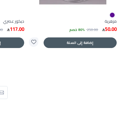
مزهرية
ديكور عصري
117.00
50.00
250.00
80% خصم
00
إضافة إلى السلة
إ