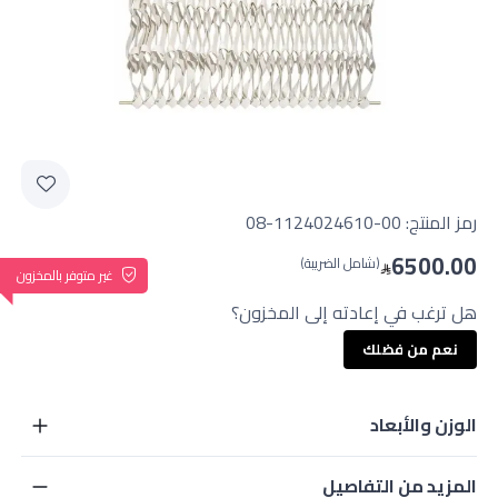
رمز المنتج:
08-1124024610-00
6500.00
(شامل الضريبة)
غير متوفر بالمخزون
هل ترغب في إعادته إلى المخزون؟
نعم من فضلك
الوزن والأبعاد
المزيد من التفاصيل