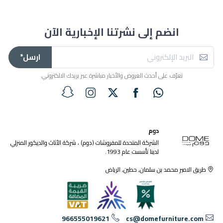
انضم إلى نشرتنا الإخبارية الآن
ارسل*
تعرّف على أحدث العروض والأخبار مباشرة عبر بريدك الالكتروني.
دوم
الشركة المتحدة للمفروشات (دوم) ، شركة الأثاث والديكور المنزلي
لدينا تأسست عام 1993.
طريق الامير محمد بن سلمان, حطين, الرياض
966555019621
cs@domefurniture.com