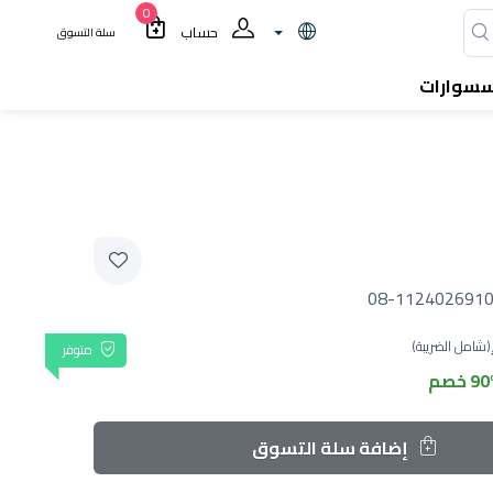
0
حساب
سلة التسوق
سسوارات
08-1124026910
(شامل الضريبة)
متوفر
9 خصم
إضافة سلة التسوق