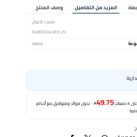
بعاد
المزيد من التفاصيل
وصف المنتج
متعدد الالوان
Dia800 Dia 800 20
وعة
قطعة
ارية
49.75
دفعات
- بدون فوائد ومتوافق مع أحكام
امية
ج
 مع صديق: