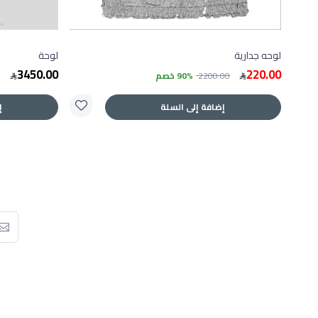
لوحه جدارية
لوحة
3450.00
220.00
2200.00
90% خصم
إضافة إلى السلة
إ