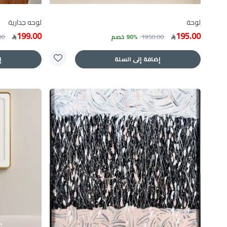
لوحة
لوحه جدارية
199.00
195.00
1950.00
90% خصم
00
إضافة إلى السلة
إ