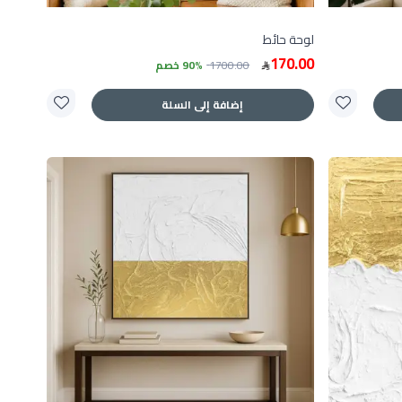
لوحة حائط
170.00
1700.00
90% خصم
إضافة إلى السلة