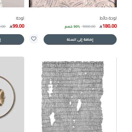
لوحة حائط
لوحة
99.00
180.00
1800.00
90% خصم
0.00
إضافة إلى السلة
إ