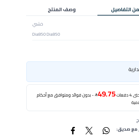
من التفاصيل
وصف المنتج
خشبي
Dia850 Dia850
ارية
49.75
دفعات
- بدون فوائد ومتوافق مع أحكام
امية
ج
 مع صديق: