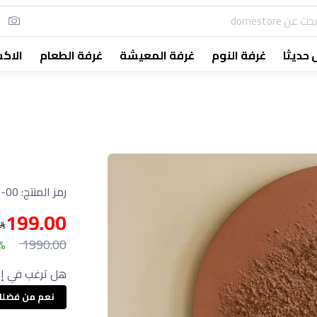
حديثا
غرفة النوم
غرفة المعيشة
غرفة الطعام
الاك
رمز المنتج:
-00
199.00
1990.00
0%
هل ترغب في إع
نعم من فضل