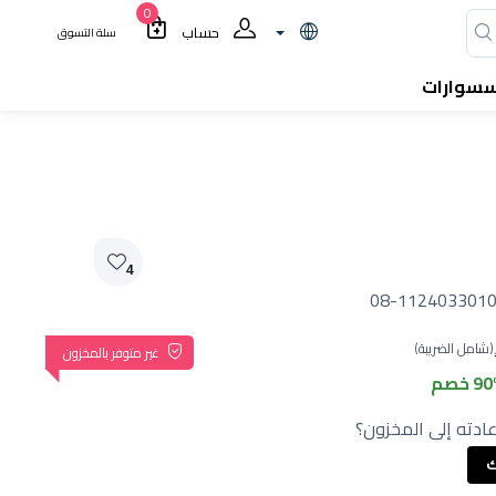
0
حساب
سلة التسوق
سسوارات
4
08-1124033010
(شامل الضريبة)
غير متوفر بالمخزون
9 خصم
ادته إلى المخزون؟
ك