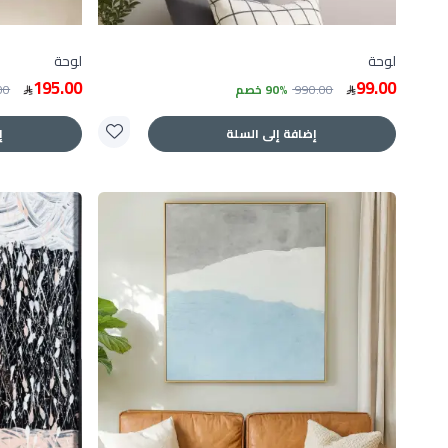
لوحة
لوحة
195.00
99.00
990.00
90% خصم
00
إضافة إلى السلة
إ