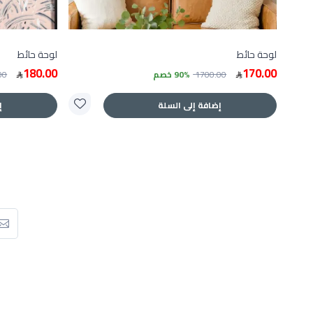
لوحة حائط
لوحة حائط
180.00
170.00
1700.00
90% خصم
00
إضافة إلى السلة
إ