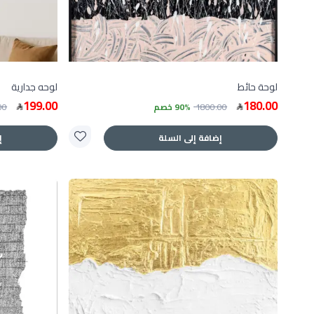
لوحة حائط
لوحه جدارية
199.00
180.00
1800.00
90% خصم
00
إضافة إلى السلة
إ