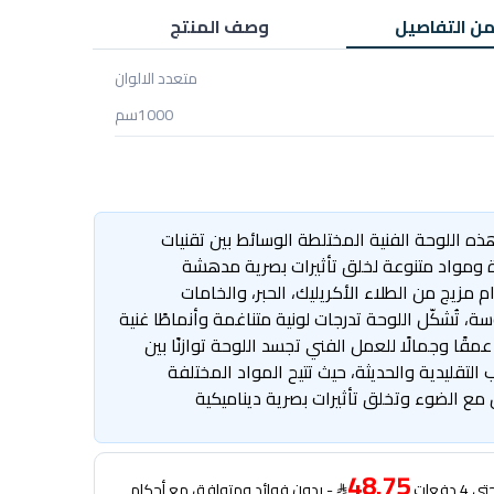
من التفاصيل
وصف المنتج
متعدد الالوان
1000سم
ه اللوحة الفنية المختلطة الوسائط بين تقنيات
 ومواد متنوعة لخلق تأثيرات بصرية مدهشة
م مزيج من الطلاء الأكريليك، الحبر، والخامات
ة، تُشكّل اللوحة تدرجات لونية متناغمة وأنماطًا غنية
قًا وجمالًا للعمل الفني تجسد اللوحة توازنًا بين
ب التقليدية والحديثة، حيث تتيح المواد المختلفة
 مع الضوء وتخلق تأثيرات بصرية ديناميكية
48.75
دفعات
- بدون فوائد ومتوافق مع أحكام