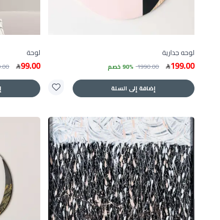
لوحه جدارية
لوحة
99.00
199.00
1990.00
90% خصم
0.00
إضافة إلى السلة
إ