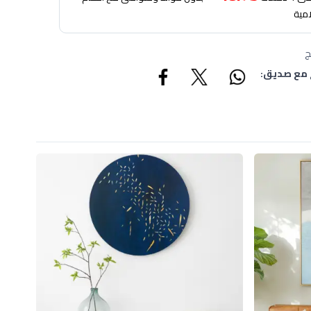
امية
ج
 مع صديق: