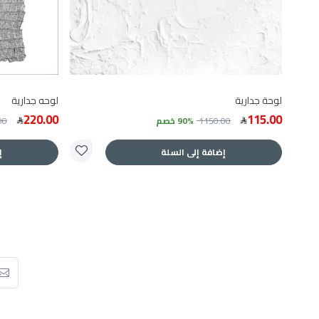
لوحة جدارية
لوحه جدارية
220.00
115.00
1150.00
90% خصم
00
إضافة إلى السلة
إ