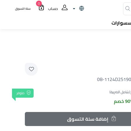
0
حساب
سلة التسوق
سسوارات
08-1124D25190
(شامل الضريبة)
متوفر
9 خصم
إضافة سلة التسوق