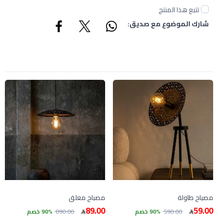
تتبع هذا المنتج
شارك الموضوع مع صديق:
مصباح طاولة
مصباح معلق
89.00
59.00
590.00
90% خصم
890.00
90% خصم