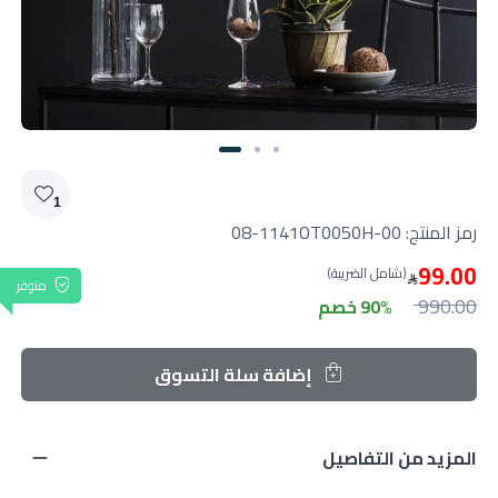
Slide 3 of 3
1
رمز المنتج:
08-1141OT0050H-00
99.00
(شامل الضريبة)
متوفر
990.00
90% خصم
إضافة سلة التسوق
المزيد من التفاصيل